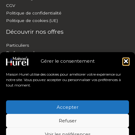
CGV
Politique de confidentialité
Politique de cookies (UE)
Découvrir nos offres
Particuliers
Professionnels
Personnalisation
Gérer le consentement
Où nous trouver
Maison Hurel utilise des cookies pour améliorer votre expérience sur
Copyright © 2026 Maison Hurel
notre site. Vous pouvez accepter ou personnaliser vos préférences à
tout moment.
Accepter
Refuser
Voir les préférences