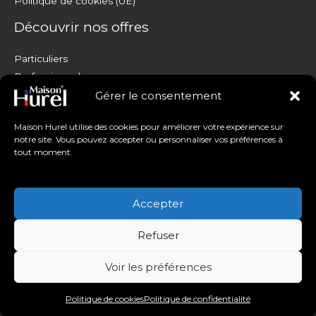
Politique de cookies (UE)
Découvrir nos offres
Particuliers
Professionnels
Personnalisation
Gérer le consentement
Où nous trouver
Maison Hurel utilise des cookies pour améliorer votre expérience sur
Copyright © 2026 Maison Hurel
notre site. Vous pouvez accepter ou personnaliser vos préférences à
tout moment.
Accepter
Refuser
Voir les préférences
Politique de cookies
Politique de confidentialité