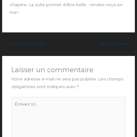
chapitre. La suite promet d’être belle : rendez-vous en
mai !
←
Article précédent
Article suivant
→
Laisser un commentaire
Votre adresse e-mail ne sera pas publiée.
Les champs
obligatoires sont indiqués avec
*
Écrivez
ici…